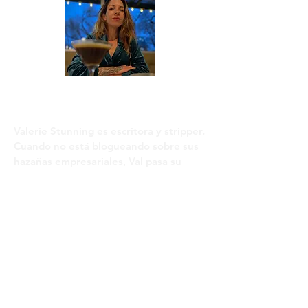
Sobre valeria
Valerie Stunning es escritora y stripper.
Cuando no está blogueando sobre sus
hazañas empresariales, Val pasa su
tiempo recorriendo el mundo en busca
de refrigerios gourmet.
Actualmente está trabajando en sus
primeras memorias.